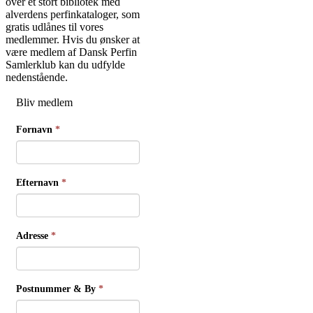
over et stort bibliotek med
alverdens perfinkataloger, som
gratis udlånes til vores
medlemmer. Hvis du ønsker at
være medlem af Dansk Perfin
Samlerklub kan du udfylde
nedenstående.
Bliv medlem
Fornavn
*
Efternavn
*
Adresse
*
Postnummer & By
*