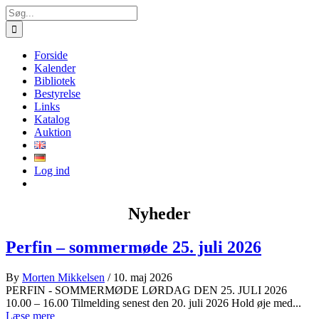
Skip
Søg
to
efter:
content
Forside
Kalender
Bibliotek
Bestyrelse
Links
Katalog
Auktion
Log ind
Nyheder
Perfin – sommermøde 25. juli 2026
By
Morten Mikkelsen
/ 10. maj 2026
PERFIN - SOMMERMØDE LØRDAG DEN 25. JULI 2026
10.00 – 16.00 Tilmelding senest den 20. juli 2026 Hold øje med...
Læse mere