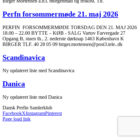
Birger Mortensen a.h.t. morgenmad og frokost. Tlf.
Perfn forsommermøde 21. maj 2026
PERFIN FORSOMMERMØDE TORSDAG DEN 21. MAJ 2026
18.00 – 22.00 BYTTE – KØB - SALG Vartov Farvergade 27
Opgang B, stuen th., 2. nederste dørknap 1463 København K
BIRGER TLF. 40 28 05 09 birger.mortensen@post3.tele..dk
Scandinavica
Ny opdateret liste med Scandinavica
Danica
Ny opdateret liste med Danica
Dansk Perfin Samlerklub
Facebook
X
Instagram
Pinterest
Page load link