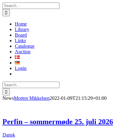
Skip
Search
to
for:
content
Home
Library
Board
Links
Catalogue
Auction
Login
Search
for:
News
Morten Mikkelsen
2022-01-09T21:15:29+01:00
Perfin – sommermøde 25. juli 2026
Dansk